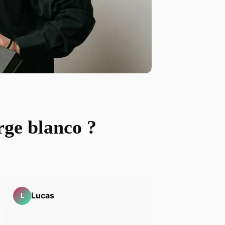
rge blanco ?
Lucas
L