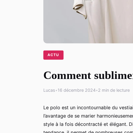
ACTU
Comment sublimer 
Lucas
•
16 décembre 2024
•
2 min de lecture
Le polo est un incontournable du vestia
l’avantage de se marier harmonieusement
style à la fois décontracté et élégant. 
tendance, il permet de nombreuses com