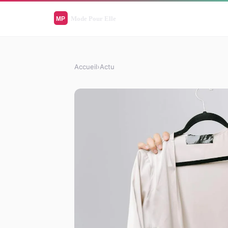
Accueil
›
Actu