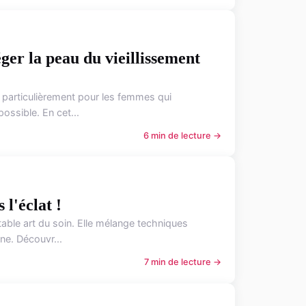
ger la peau du vieillissement
, particulièrement pour les femmes qui
ossible. En cet...
6 min de lecture →
 l'éclat !
table art du soin. Elle mélange techniques
ne. Découvr...
7 min de lecture →