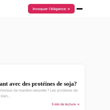
Invoquer l'élégance →
nt avec des protéines de soja?
 cheveux de manière naturelle ? Les protéines de
bien...
5 min de lecture →