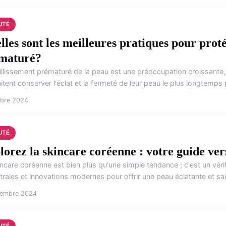
UTÉ
lles sont les meilleures pratiques pour proté
maturé?
eillissement prématuré de la peau est une préoccupation croissante
tent conserver l'éclat et la fermeté de leur peau le plus longtemps p
obre 2024
UTÉ
orez la skincare coréenne : votre guide vers
ncare coréenne est bien plus qu'une simple tendance ; c'est un véri
rales et innovations modernes pour offrir une peau éclatante et sai
vembre 2024
UTÉ