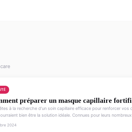
ncare
UTÉ
ment préparer un masque capillaire fortifia
tes à la recherche d'un soin capillaire efficace pour renforcer vos
ourraient bien être la solution idéale. Connues pour leurs nombreux 
obre 2024