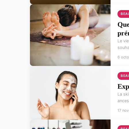
BEA
Que
pré
Le vi
souhai
6 oct
BEA
Expl
La ski
ancest
17 no
BEA