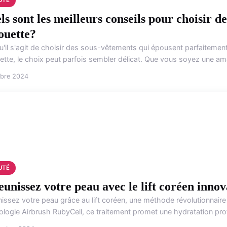
s sont les meilleurs conseils pour choisir de
houette?
u'il s'agit de choisir des sous-vêtements qui épousent parfaitemen
ette, le choix peut parfois sembler délicat. Que vous soyez une amat
obre 2024
UTÉ
eunissez votre peau avec le lift coréen innov
issez votre peau grâce au lift coréen, une méthode révolutionnaire 
logie Airbrush RubyCell, ce traitement promet une hydratation profo