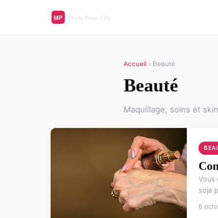
Accueil
› Beauté
Beauté
Maquillage, soins et ski
BEA
Com
Vous ê
soja p
6 oct