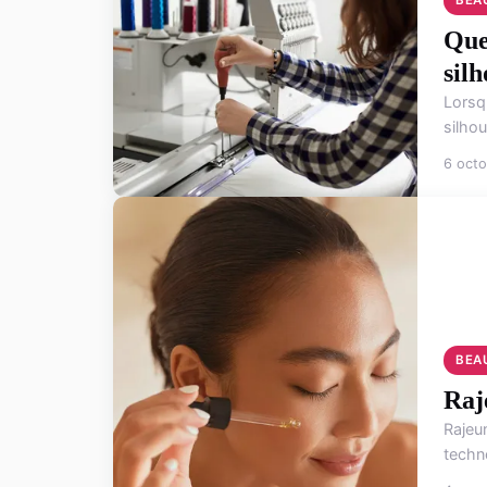
Quel
sil
Lorsq
silhou
6 oct
BEA
Raj
Rajeun
techno