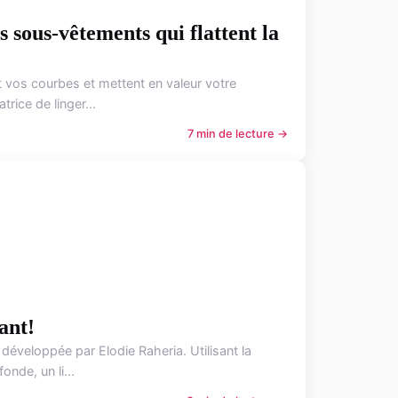
s sous-vêtements qui flattent la
t vos courbes et mettent en valeur votre
rice de linger...
7 min de lecture →
ant!
développée par Elodie Raheria. Utilisant la
nde, un li...